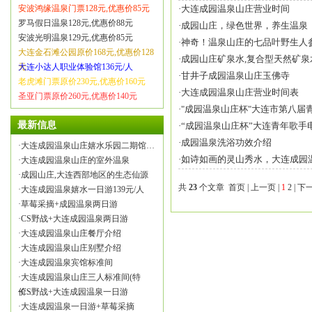
安波鸿缘温泉门票128元,优惠价85元
·
大连成园温泉山庄营业时间
罗马假日温泉128元,优惠价88元
·
成园山庄，绿色世界，养生温泉
安波光明温泉129元,优惠价85元
·
神奇！温泉山庄的七品叶野生人
大连金石滩公园原价168元,优惠价128
·
成园山庄矿泉水,复合型天然矿泉
元
大连小达人职业体验馆136元/人
·
甘井子成园温泉山庄玉佛寺
老虎滩门票原价230元,优惠价160元
·
大连成园温泉山庄营业时间表
圣亚门票原价260元,优惠价140元
·
"成园温泉山庄杯"大连市第八届
最新信息
·
“成园温泉山庄杯”大连青年歌手
·
成园温泉洗浴功效介绍
·
大连成园温泉山庄嬉水乐园二期馆…
·
如诗如画的灵山秀水，大连成园
·
大连成园温泉山庄的室外温泉
·
成园山庄,大连西部地区的生态仙源
共
23
个文章 首页 | 上一页 |
1
2
|
下
·
大连成园温泉嬉水一日游139元/人
·
草莓采摘+成园温泉两日游
·
CS野战+大连成园温泉两日游
·
大连成园温泉山庄餐厅介绍
·
大连成园温泉山庄别墅介绍
·
大连成园温泉宾馆标准间
·
大连成园温泉山庄三人标准间(特
价…
·
CS野战+大连成园温泉一日游
·
大连成园温泉一日游+草莓采摘