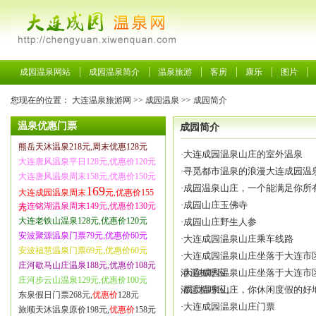
成园温泉网站
成园温泉简介
温泉旅游
客房
康乐
图片
您现在的位置：
大连温泉旅游网
>>
成园温泉
>>
成园简介
温泉优惠门票
成园简介
熊岳天沐温泉218元,周末优惠128元
·
大连成园温泉山庄的室外温泉
大连唐风温泉平日128元,优惠价120元
·
寻觅都市温泉的浪漫大连成园温
大连唐风温泉周末158元,优惠价150元
·
成园温泉山庄，一个能满足你所
169
大连成园温泉周末
元,优惠价155
·
成园山庄玉佛寺
大连铭湖温泉周末149元,优惠价130元
元
大连老铁山温泉128元,优惠价120元
·
成园山庄野生人参
安波聚源温泉门票79元,优惠价60元
·
大连成园温泉山庄乘车线路
安波福慧温泉门票69元,优惠价60元
·
大连成园温泉山庄坐落于大连市
庄河歇马山庄温泉188元,优惠价108元
港遥相呼应
·
大连成园温泉山庄坐落于大连市
庄河步云山温泉129元,优惠价100元
港遥相呼应。
·
成员温泉山庄，你休闲度假的好
东泉假日门票268元,
优惠价
128元
·
大连成园温泉山庄门票
旅顺天沐温泉原价198元,
优惠价
158元