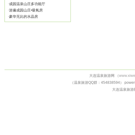
·
成园温泉山庄多功能厅
·
游遍成园山庄•吸氧房
·
豪华无比的水晶房
大连温泉旅游网 （
www.xiw
（温泉旅游QQ群：454838594） powered 
大连温泉旅游