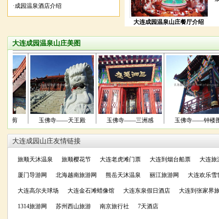
·
成园温泉酒店介绍
大连成园温泉山庄餐厅介绍
大连成园温泉山庄美图
佛寺剪
玉佛寺——天王殿
玉佛寺——三洲感
玉佛寺——钟楼图
大连成园山庄友情链接
旅顺天沐温泉
旅顺樱花节
大连老虎滩门票
大连到烟台船票
大连旅
厦门导游网
北海越南旅游网
熊岳天沐温泉
丽江旅游网
大连欢乐雪
大连高尔夫球场
大连金石滩蜡像馆
大连东泉假日酒店
大连到张家界
1314旅游网
苏州西山旅游
南京旅行社
7天酒店