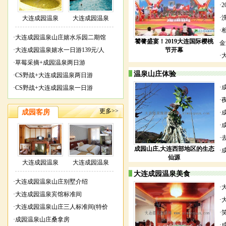
·
·
大连成园温泉
大连成园温泉
·
·
大连成园温泉山庄嬉水乐园二期馆
饕餮盛宴！2019大连国际樱桃
金
·
大连成园温泉嬉水一日游139元/人
节开幕
·
·
草莓采摘+成园温泉两日游
温泉山庄体验
·
CS野战+大连成园温泉两日游
·
·
CS野战+大连成园温泉一日游
·
更多>>
成园客房
·
·
·
成园山庄,大连西部地区的生态
·
仙源
大连成园温泉
大连成园温泉
大连成园温泉美食
·
大连成园温泉山庄别墅介绍
·
·
大连成园温泉宾馆标准间
·
·
大连成园温泉山庄三人标准间(特价
·
·
成园温泉山庄桑拿房
·