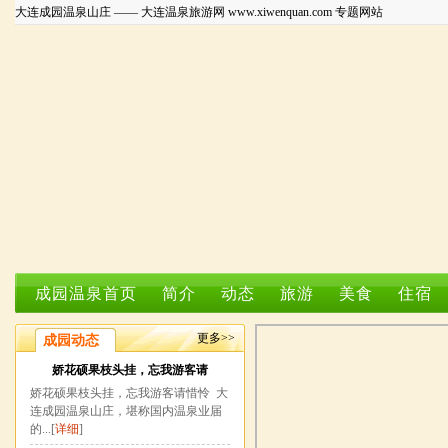
大连成园温泉山庄 —— 大连温泉旅游网 www.xiwenquan.com 专题网站
成园温泉首页
简介
动态
旅游
美食
住宿
更多>>
成园动态
娇花硕果枝头挂，忘我游客请
娇花硕果枝头挂，忘我游客请惜怜 大
连成园温泉山庄，堪称国内温泉业届
的...[
详细
]