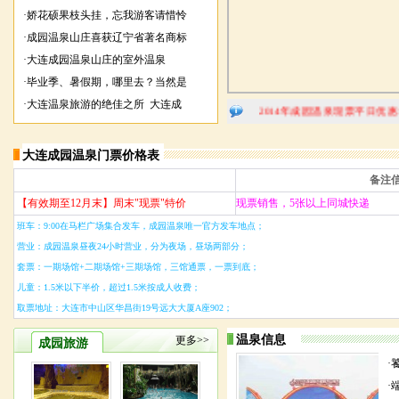
·
娇花硕果枝头挂，忘我游客请惜怜
·
成园温泉山庄喜获辽宁省著名商标
·
大连成园温泉山庄的室外温泉
·
毕业季、暑假期，哪里去？当然是
·
大连温泉旅游的绝佳之所 大连成
2014年成园温泉现票平日优惠140元,
大连成园温泉门票价格表
套餐类别
备注
【有效期至12月末】周末"现票"特价
现票销售，5张以上同城快递
班车：9:00在马栏广场集合发车，成园温泉唯一官方发车地点；
营业：成园温泉昼夜24小时营业，分为夜场，昼场两部分；
套票：一期场馆+二期场馆+三期场馆，三馆通票，一票到底；
儿童：1.5米以下半价，超过1.5米按成人收费；
取票地址：大连市中山区华昌街19号远大大厦A座902；
温泉信息
更多>>
成园旅游
·
·