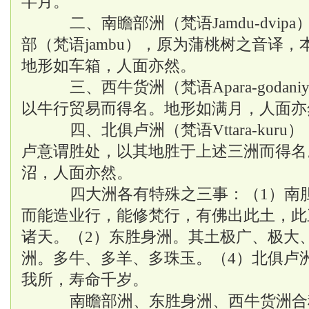
半月。
二、南瞻部洲（梵语
Jamdu-dv
部（梵语jambu），原为蒲桃树之音译
地形如车箱，人面亦然。
三、西牛货洲（梵语
Apara-go
以牛行贸易而得名。地形如满月，人面亦
四、北俱卢洲（梵语
Vttara-k
卢意谓胜处，以其地胜于上述三洲而得名
沼，人面亦然。
四大洲各有特殊之三事：（
1）南
而能造业行，能修梵行，有佛出此土，此
诸天。（2）东胜身洲。其土极广、极大
洲。多牛、多羊、多珠玉。（4）北俱卢
我所，寿命千岁。
南瞻部洲、东胜身洲、西牛货洲合