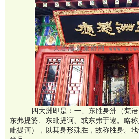
四大洲即是：一、东胜身洲（梵语
东弗提婆、东毗提诃、或东弗于逮。略称胜身
毗提诃），以其身形殊胜，故称胜身。地