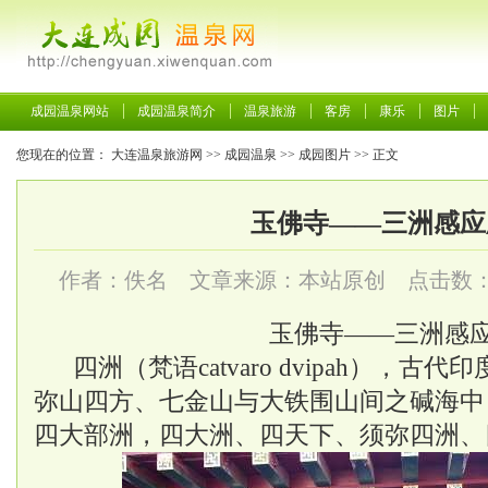
成园温泉网站
成园温泉简介
温泉旅游
客房
康乐
图片
您现在的位置：
大连温泉旅游网
>>
成园温泉
>>
成园图片
>> 正文
玉佛寺——三洲感应
作者：佚名 文章来源：本站原创 点击数
玉佛寺——三洲感
四洲（梵语
catvaro dvipah）
弥山四方、七金山与大铁围山间之碱海中
四大部洲，四大洲、四天下、须弥四洲、