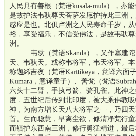
人民具有善根（梵语
kusala-mula）
是故护法韦驮尊天菩萨发愿护持此三洲，
感应是也。北俱卢洲之人民寿命千岁，从
裕，享受福乐，不信受佛法，是故韦驮尊
洲。
韦驮（梵语
Skanda），又作塞
天、韦驮天。或称韦将军，韦天将军。本
称迦絺吉夜（梵语Karttikeya，意译六
Kumara，意译童子）、善梵（梵语Subr
六头十二臂，手执弓箭、骑孔雀。此神之
度，五世纪后传到北印度，被大乘佛教吸
神，为南方增长天八大将军之一，乃四天
首。生而聪慧，早离尘欲，修清净梵行童
而镇护东西南三洲，修行勇猛精进，最后