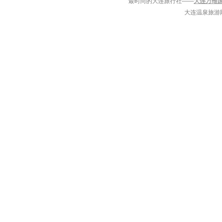
最时尚的大连旅行社——
大连万维
大连温泉旅游