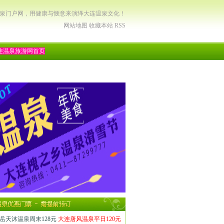
温泉门户网，用健康与惬意来演绎大连温泉文化！
网站地图
收藏本站
RSS
连温泉旅游网首页
岳天沐温泉周末128元
大连唐风温泉平日120元