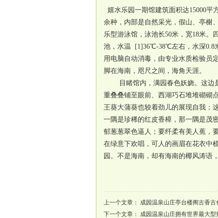
嬉水乐园一期馆建筑面积达15000
余种，内部是自然采光，假山、亭榭
乐型游泳馆，泳池长50米，宽18米。四
池，水温 [1]36℃-38℃左右，水
用电脑自动消毒，由专业水质检验员
脚在海南，咫尺之间，海角天涯。
目睹馆内，满园春色妖娆。这边
重叠叠铺至眼前、西湖巧石堆堆砌砌
王葵大蒲葵也较着劲儿的展现自我；
一隅是珍稀的红皮香樟，那一隅是茂
郁葱葱翠色逼人；要纤柔有美人蕉，
在绿意下欢唱，可人的画眉在花衣中
园。不是海南，却有海南的椰风涛语
上一个文章：
成园温泉山庄亭台楼阁古香古
下一个文章：
成园温泉山庄拥有世界最大型