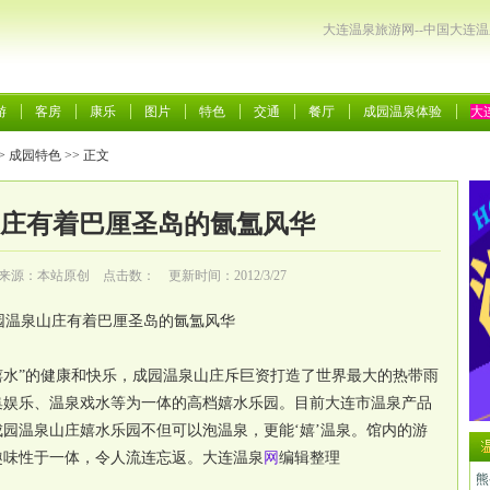
大连温泉旅游网--中国大连
游
客房
康乐
图片
特色
交通
餐厅
成园温泉体验
大
>
成园特色
>> 正文
庄有着巴厘圣岛的氤氲风华
来源：本站原创 点击数：
更新时间：2012/3/27
园温泉山庄有着巴厘圣岛的氤氲风华
嬉水”的健康和快乐，成园温泉山庄斥巨资打造了世界最大的热带雨
集娱乐、温泉戏水等为一体的高档嬉水乐园。目前大连市温泉产品
园温泉山庄嬉水乐园不但可以泡温泉，更能‘嬉’温泉。馆内的游
趣味性于一体，令人流连忘返。
大连温泉
网
编辑整理
熊