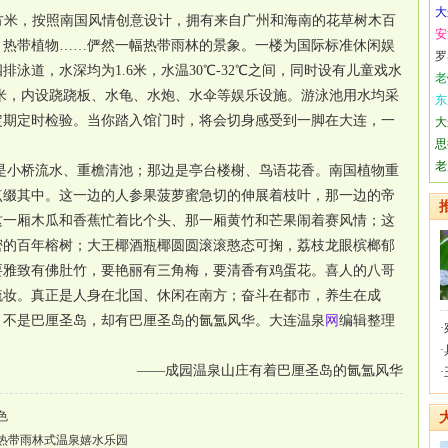
大
平方米，按照南国风情创意设计，拥有来自广州和海南的花草树木百
安
、热带植物……俨然一幅热带雨林的景象。一楼为国际标准休闲娱
罗
排泳道，水深均为1.6米，水温30℃-32℃之间，同时设有儿童戏水
老
深0.8米，内设跷跷板、水龟、水炮、水伞等娱乐设施。游泳池用水均采
东
定期定时检验。当你踏入馆门时，将会切身感受到一脚在大连，一
大
思
老
是小桥流水、重檐清池；那边是亭台楼榭、鸟语花香。南国植物重
点缀其中。这一边的人参果菠萝蜜急切的伸展着枝叶，那一边的帝
这一厢木瓜和香蕉忙着比个头、那一厢黄竹和芒果闹着赛风情；这
密的百年榕树；大王椰酒瓶椰圆圆滚滚憨态可掬，荔枝龙眼槟榔郁
要雅致有佛肚竹，要艳丽有三角梅，要清香有鸡蛋花。喜人的八哥
梳妆。真正是人身在北国、休闲在南方；奋斗在都市，养生在成
，不是巴厘圣岛，却有巴厘圣岛的氤氲风华。
大连温泉
网
编辑整理
·
·
——成园温泉山庄有着巴厘圣岛的氤氲风华
·
色
热带雨林式温泉嬉水乐园