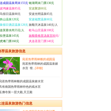
连成园温泉周末155元
铭湖周末门票130元
波鸿缘温泉85元
安波聚源60元
马假日温泉88元
安波光明温泉85元
铁山温泉120元
安波福慧温泉60元
泉假日酒店温泉128元
旅顺天沐温泉140元/人
连芙蓉水尚55元/人
歇马山庄温泉108元
拉堡温泉145元
旅顺香格里汤泉宫80
元/
虎滩门票160元
人
大连圣亚门票140元
推荐温泉旅游信息
宛若热带雨林般的成园温
宛若热带雨林的成园温泉嬉
水宫 馆...
[详细]
宛若热带雨林般的成园温泉嬉水宫
具有南国热带雨林特色的戏水宫
玉佛寺第一层大殿,天王殿
大连温泉旅游热门信息