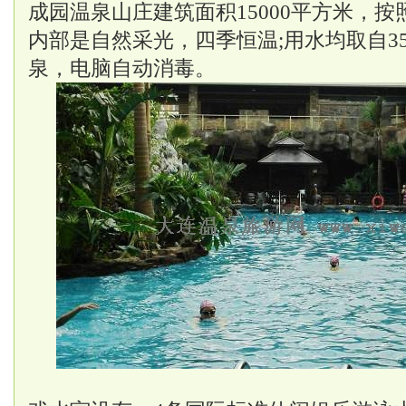
成园温泉山庄建筑面积
15000平方米
，按
内部是自然采光，四季恒温;用水均取自
3
泉，电脑自动消毒。