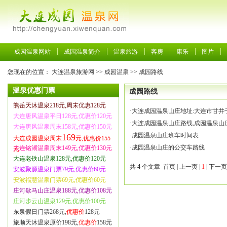
成园温泉网站
成园温泉简介
温泉旅游
客房
康乐
图片
您现在的位置：
大连温泉旅游网
>>
成园温泉
>>
成园路线
温泉优惠门票
成园路线
熊岳天沐温泉218元,周末优惠128元
·
大连成园温泉山庄地址:大连市甘井
大连唐风温泉平日128元,优惠价120元
·
大连成园温泉山庄路线,成园温泉山
大连唐风温泉周末158元,优惠价150元
·
成园温泉山庄班车时间表
169
大连成园温泉周末
元,优惠价155
·
成园温泉山庄的公交车路线
大连铭湖温泉周末149元,优惠价130元
元
大连老铁山温泉128元,优惠价120元
共
4
个文章 首页 | 上一页 |
1
| 下一页
安波聚源温泉门票79元,优惠价60元
安波福慧温泉门票69元,优惠价60元
庄河歇马山庄温泉188元,优惠价108元
庄河步云山温泉129元,优惠价100元
东泉假日门票268元,
优惠价
128元
旅顺天沐温泉原价198元,
优惠价
158元