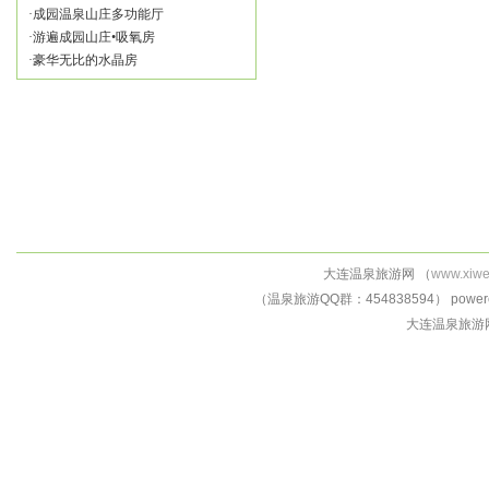
·
成园温泉山庄多功能厅
·
游遍成园山庄•吸氧房
·
豪华无比的水晶房
大连温泉旅游网 （
www.xiw
（温泉旅游QQ群：454838594） powered 
大连温泉旅游