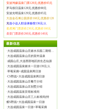
安波鸿缘温泉门票128元,优惠价85元
罗马假日温泉128元,优惠价88元
安波光明温泉129元,优惠价85元
大连金石滩公园原价168元,优惠价128
元
大连小达人职业体验馆136元/人
老虎滩门票原价230元,优惠价160元
圣亚门票原价260元,优惠价140元
最新信息
·
大连成园温泉山庄嬉水乐园二期馆…
·
大连成园温泉山庄的室外温泉
·
成园山庄,大连西部地区的生态仙源
·
大连成园温泉嬉水一日游139元/人
·
草莓采摘+成园温泉两日游
·
CS野战+大连成园温泉两日游
·
大连成园温泉山庄餐厅介绍
·
大连成园温泉山庄别墅介绍
·
大连成园温泉宾馆标准间
·
大连成园温泉山庄三人标准间(特
价…
·
CS野战+大连成园温泉一日游
·
大连成园温泉一日游+草莓采摘