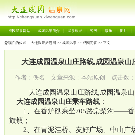
成园温泉网站
成园温泉简介
温泉旅游
客房
康乐
图片
您现在的位置：
大连温泉旅游网
>>
成园温泉
>>
成园问答
>> 正文
大连成园温泉山庄路线,成园温泉山
作者：佚名 文章来源：本站原创 点击数
大连成园温泉山庄
路线,成园温泉
大连成园温泉山庄
乘车路线
：
1、在香炉礁乘坐705路棠梨沟——香
旗镇；
2、在青泥洼桥、友好广场、中山广场