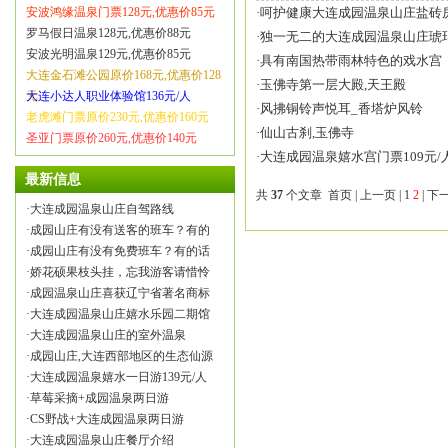
安波鸿缘温泉门票128元,优惠价85元
·
呵护健康大连成园温泉山庄盐砖
罗马假日温泉128元,优惠价88元
·
独一无二的大连成园温泉山庄琥
安波光明温泉129元,优惠价85元
·
具有南国热带雨林特色的戏水宫
大连金石滩公园原价168元,优惠价128
·
玉佛寺第一层大殿,天王殿
元
大连小达人职业体验馆136元/人
·
风拂铜铃声悦耳_香塔炉风铃
老虎滩门票原价230元,优惠价160元
·
仙山古刹,玉佛寺
圣亚门票原价260元,优惠价140元
·
大连成园温泉嬉水宫门票109元/
最新信息
共
37
个文章
首页
|
上一页
|
1
2
| 下
·
大连成园温泉山庄自驾路线
·
成园山庄有没有送客的班车？有的
·
成园山庄有没有免费班车？有的话
·
娇花硕果枝头挂，忘我游客请惜怜
·
成园温泉山庄喜获辽宁省著名商标
·
大连成园温泉山庄嬉水乐园二期馆
·
大连成园温泉山庄的室外温泉
·
成园山庄,大连西部地区的生态仙源
·
大连成园温泉嬉水一日游139元/人
·
草莓采摘+成园温泉两日游
·
CS野战+大连成园温泉两日游
·
大连成园温泉山庄餐厅介绍