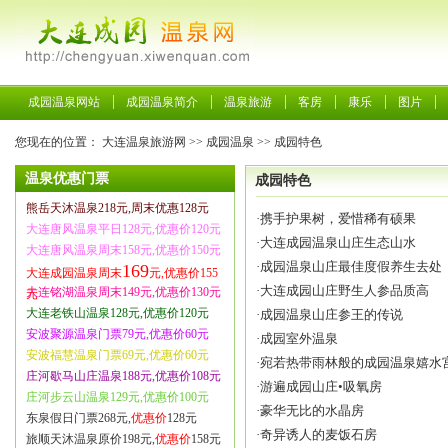
成园温泉网站
成园温泉简介
温泉旅游
客房
康乐
图片
您现在的位置：
大连温泉旅游网
>>
成园温泉
>>
成园特色
温泉优惠门票
成园特色
熊岳天沐温泉218元,周末优惠128元
·
携手护果树，爱惜稀有硕果
大连唐风温泉平日128元,优惠价120元
·
大连成园温泉山庄生态山水
大连唐风温泉周末158元,优惠价150元
·
成园温泉山庄最佳度假养生去处
169
大连成园温泉周末
元,优惠价155
·
大连成园山庄野生人参品质高
大连铭湖温泉周末149元,优惠价130元
元
大连老铁山温泉128元,优惠价120元
·
成园温泉山庄参王的传说
安波聚源温泉门票79元,优惠价60元
·
成园室外温泉
安波福慧温泉门票69元,优惠价60元
·
宛若热带雨林般的成园温泉嬉水
庄河歇马山庄温泉188元,优惠价108元
·
游遍成园山庄•吸氧房
庄河步云山温泉129元,优惠价100元
·
豪华无比的水晶房
东泉假日门票268元,
优惠价
128元
·
奇异诱人的麦饭石房
旅顺天沐温泉原价198元,
优惠价
158元